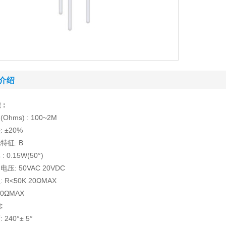
介绍
能：
hms) : 100~2M
 ±20%
特征: B
 0.15W(50°)
压: 50VAC 20VDC
 R<50K 20ΩMAX
50ΩMAX
:
240°± 5°