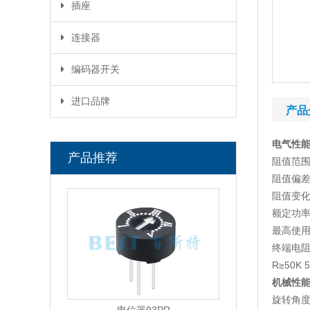
轻触开关
插座
拨码开关
DC插座
连接器
微动开关
USB插座
FPC连接器
编码器开关
按键开关
SD卡座
DB连接器
进口品牌
微型拨动开关
产品
RJ45插座
接线端子
SAB编码开关
电气性
ALPS轻触开关
产品推荐
阻值范围(O
阻值偏差:
HDK可调电阻
阻值变化
TOCOS电位器
额定功率 :
最高使用电
BOURNS电位器
终端电阻:
BOURNS保险丝
R≥50K 
机械性能
Panasonic可调电阻
旋转角度: 