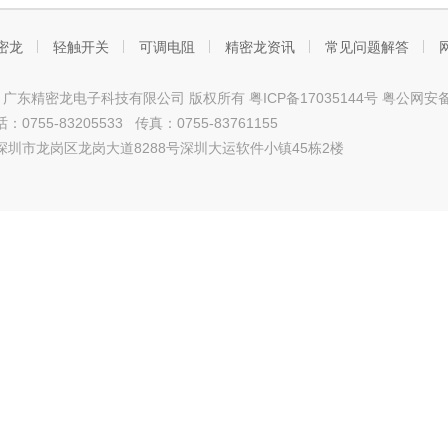
密龙
轻触开关
可调电阻
精密龙资讯
常见问题解答
ht © 广东精密龙电子科技有限公司 版权所有
粤ICP备17035144号
粤公网安备4
0755-83205533 传真：0755-83761155
深圳市龙岗区龙岗大道8288号深圳大运软件小镇45栋2楼