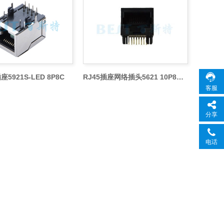
座5921S-LED 8P8C
RJ45插座网络插头5621 10P8C 1*1
客服
分享
电话