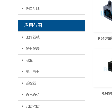
按键开关
SD卡座
DB连接器
进口品牌
微型拨动开关
RJ45插座
接线端子
SAB编码开关
应用范围
ALPS轻触开关
医疗器械
HDK可调电阻
RJ45插座
TOCOS电位器
仪器仪表
BOURNS电位器
电源
BOURNS保险丝
家用电器
Panasonic可调电阻
遥控器
RJ45
通讯通信
安防消防