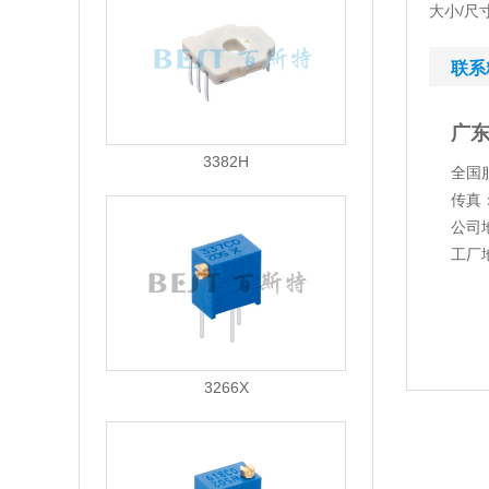
大小/尺寸: 
联系
广
3382H
全国服
传真：
公司
工厂
3266X