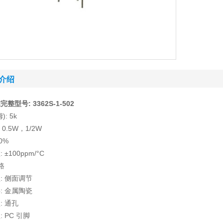
介绍
整型号: 3362S-1-502
: 5k
 0.5W，1/2W
0%
±100ppm/°C
路
: 侧面调节
: 金属陶瓷
: 通孔
 PC 引脚