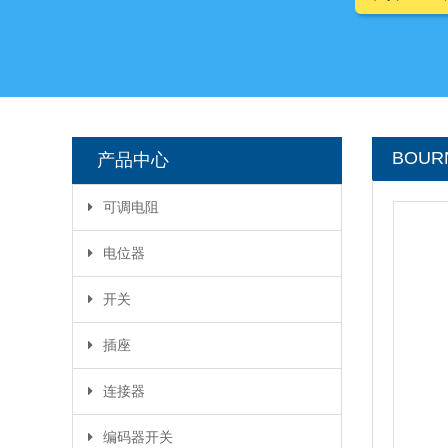
BOU
产品中心
可调电阻
碳膜可调电阻
电位器
陶瓷可调电阻
精密电位器
开关
密封式电位器
轻触开关
插座
电位器系列
拨码开关
DC插座
连接器
微动开关
USB插座
FPC连接器
编码器开关