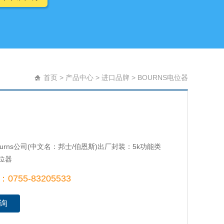
首页
>
产品中心
>
进口品牌
>
BOURNS电位器
urns公司(中文名：邦士/伯恩斯)出厂封装：5k功能类
位器
755-83205533
询