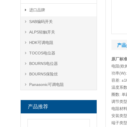
按键开关
SD卡座
DB连接器
进口品牌
微型拨动开关
RJ45插座
接线端子
SAB编码开关
ALPS轻触开关
HDK可调电阻
产品
TOCOS电位器
原厂标准完
BOURNS电位器
电阻(欧姆)
功率(W):
BOURNS保险丝
容差: ±1
Panasonic可调电阻
温度系数: 
圈数: 单
调节类型
产品推荐
电阻材料
安装类型
端子类型: