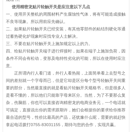
使用精密龙贴片轻触开关是应注意以下几点
一、使用开关整机的周围材料产生腐蚀性气体，将有可能造成接触
不良等现象。所以用前应先确认。
二、如果贴片轻触开关已经安装，有其他零部件的粘结剂硬化等通
过蓄热硬化炉现象时应找专业人士解决。
三、不要在贴片轻触开关上施加规定以上的力。
四、给贴片轻触开关端子进行焊接时，如果在端子上施加负荷，因
条件不同会有松动，变形及电特性劣化的可能，所以在使用时应注
意。
正所谓内行人看门道，外行人看热闹，上面简单看上去型号之
间的差别就一个字母而已，但是它却是区分每个型号轻触开关间重
要的部分，当然最直接的就是看贴片轻触开关规格书，但是很多人
是看不懂的，所以他们只能靠字母来区分。当然，为了不要那么复
杂，伤脑筋，你也可以直接咨询精密龙的电商业务元，一个电话就
可搞定，直接说出你的需求跟期许，她们会根据你的要求给你推荐
最合适的型号，性价比最高的产品，还犹豫什么呢，需要的就赶快
拿起电话拨打0755-83031155，期待与您的合作，实现共赢。