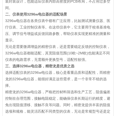
装封装设计，也能适应仪表内部高密度的PCB布局，不占用过多空
间。
二、仪表使用3296w电位器的适配场景
3296w电位器在各类仪表中都有广泛应用，比如测试测量仪器、医
疗仪表、工业控制仪表等。在这些仪表中，它主要用于校准基准电
压、调节信号增益或反馈回路参数，帮助仪表实现更精准的测量和
显示。
无论是需要微调增益的精密仪表，还是需要稳定反馈的控制仪表，
3296w电位器都能适配，其宽阻值范围(10欧~2M欧)也能满足不同
仪表的电路需求，无需额外更换型号，适配性较强。
三、选择3296w电位器，精密龙是优质之选
选择适配仪表的3296w电位器，核心是看重品质和适配性，而精密
龙的3296w电位器，能很好满足这些需求，是一个非常不错的选
择。
精密龙的3296w电位器，严格把控材料筛选和生产工艺，阻值偏差
控制在合理范围，接触电阻稳定，能确保仪表长期运行的精度，避
免出现阻值漂移、接触不良等问题。同时，精密龙提供丰富的阻值
选项和规格，能灵活匹配不同类型的仪表，无论是常规型号还是定