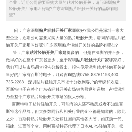
企业，近期公司需要采购大量的贴片轻触开关，请问深圳贴片
轻触开关厂家那叫好呢?广东深圳贴片轻触开关好的品牌有哪
些?
问：广东深圳
贴片轻触开关厂家
哪家好?我公司是深圳一家大
型企业，近期公司需要采购大量的贴片
轻触开关
，请问深圳贴片轻
触开关厂家那叫好呢?广东深圳贴片轻触开关好的品牌有哪些?
答：广东
贴片轻触开关厂家
是挺多的，但是在深圳的并不多，
做得好的在整个广东省更少，至于深圳
贴片轻触开关厂家
哪家好，
我们可以从市场调查报告分析得出。报告显示深圳贴片轻触开关销
量好的厂家有百斯特电子，订购咨询热线0755-83761193,400-
735-2288，深圳贴片轻触开关市场十分收到客户的青睐和欢迎，
百斯特电子在整个广东省轻触开关市场销售额逐年递增，占据深圳
乃至整个广东贴片轻触开关市场的很大份额。
百斯特电子贴片轻触开关，可能有的人还不熟悉或者不知道百
斯特这个品牌，但大多数同行和相关行业的企业都是知道的，除此
之外，百斯特贴片轻触开关还销往国内其他各大省，如江浙一代、
福建、江西等个省。同时百斯特还代理了日本ALPS轻触开关、松